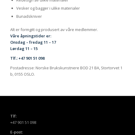
Redesign av ulike materialer
Vesker og bagger i ulike materialer
Bunadskniver
Alt er formgitt og produsert av våre medlemmer.
Våre åpningstider er:
Onsdag – fredag 11 – 17
Lørdag 11 – 15
Tlf.: +47 901 51 098
Postadresse: Norske Brukskunstnere BOD 21 BA, Stortorvet 1
b, 0155 OSLO.
Tlf:
+47 901 51 098
E-post: