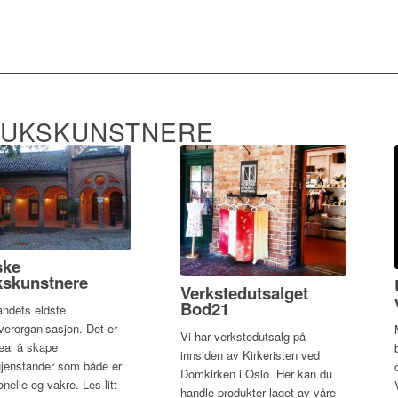
L NORSKE BRUKSKUNSTNERE
RUKSKUNSTNERE
ske
kskunstnere
Verkstedutsalget
Bod21
landets eldste
verorganisasjon. Det er
Vi har verkstedutsalg på
deal å skape
innsiden av Kirkeristen ved
jenstander som både er
Domkirken i Oslo. Her kan du
onelle og vakre. Les litt
handle produkter laget av våre