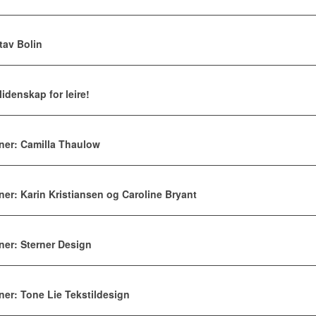
tav Bolin
idenskap for leire!
er: Camilla Thaulow
r: Karin Kristiansen og Caroline Bryant
er: Sterner Design
r: Tone Lie Tekstildesign