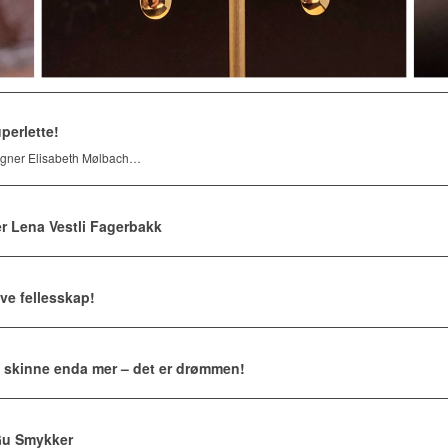
perlette!
esigner Elisabeth Mølbach…
r Lena Vestli Fagerbakk
ive fellesskap!
 skinne enda mer – det er drømmen!
Gu Smykker