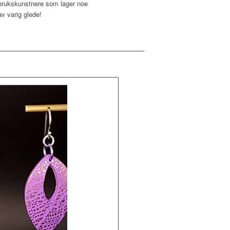
brukskunstnere som lager noe
av varig glede!