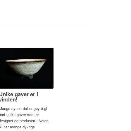
Unike gaver er i
vinden!
Mange synes det er gøy å gi
bort unike gaver som er
designet og produsert i Norge.
Vi har mange dyktige