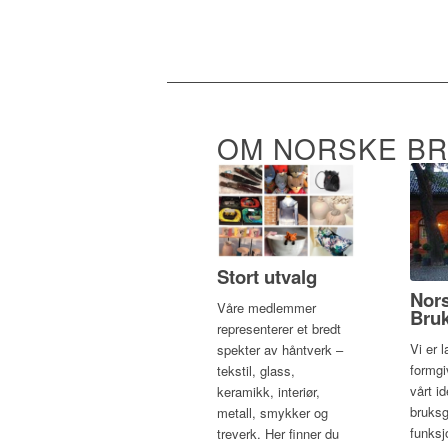
VELKOMMEN TI
OM NORSKE B
Stort utvalg
Nor
Våre medlemmer
Bru
representerer et bredt
Vi er 
spekter av håntverk –
formgi
tekstil, glass,
vårt i
keramikk, interiør,
bruksg
metall, smykker og
funksj
treverk. Her finner du