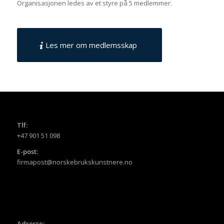
Organisasjonen ledes av et styre på 5 medlemmer.
Les mer om medlemsskap
Tlf:
+47 901 51 098
E-post:
firmapost@norskebrukskunstnere.no
Adresse: